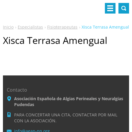
Inicio
Especialistas
Fisioterapeutas
Xisca Terrasa Amengual
Xisca Terrasa Amengual
Contacto
Asociación Española de Algias Perineales y Neuralgias
Pudendas
PARA CONCERTAR UNA CITA, CONTACTAR POR MAIL
CON LA ASOCIACIÓN.
info@aea
p-np.org