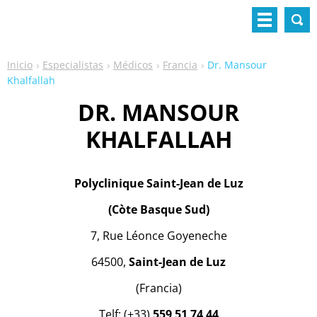
Inicio
Especialistas
Médicos
Francia
Dr. Mansour
Khalfallah
DR. MANSOUR
KHALFALLAH
Polyclinique Saint-Jean de Luz
(Còte Basque Sud)
7, Rue Léonce Goyeneche
64500,
Saint-Jean de Luz
(Francia)
Telf: (+33)
559 51 74 44