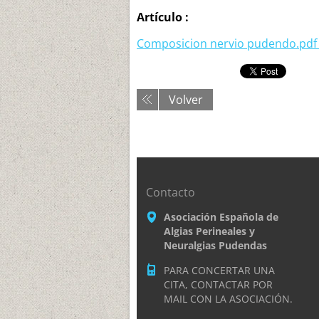
Artículo :
Composicion nervio pudendo.pdf (
Volver
Contacto
Asociación Española de
Algias Perineales y
Neuralgias Pudendas
PARA CONCERTAR UNA
CITA, CONTACTAR POR
MAIL CON LA ASOCIACIÓN.