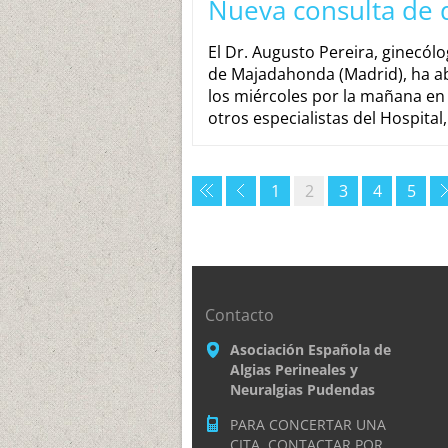
Nueva consulta de 
El Dr. Augusto Pereira, ginecólo
de Majadahonda (Madrid), ha ab
los miércoles por la mañana en 
otros especialistas del Hospital
1
2
3
4
5
Contacto
Asociación Española de
Algias Perineales y
Neuralgias Pudendas
PARA CONCERTAR UNA
CITA, CONTACTAR POR