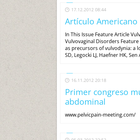
17.12.2012 08:44
Artículo Americano 
In This Issue Feature Article Vu
Vulvovaginal Disorders Feature
as precursors of vulvodynia: a 
SD, Legocki LJ, Haefner HK, Sen 
16.11.2012 20:18
Primer congreso mu
abdominal
www.pelvicpain-meeting.com/
05.03.2012 22:52